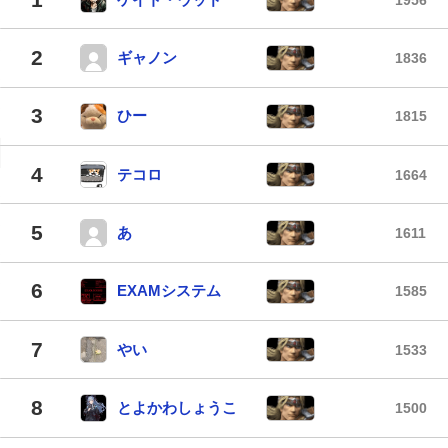
2
ギャノン
1836
3
ひー
1815
4
テコロ
1664
5
あ
1611
6
EXAMシステム
1585
7
やい
1533
8
とよかわしょうこ
1500