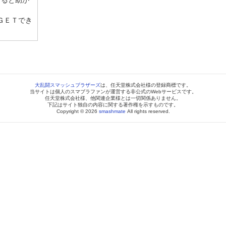
けると助か
ＧＥＴでき
大乱闘スマッシュブラザーズ
は、任天堂株式会社様の登録商標です。
当サイトは個人のスマブラファンが運営する非公式のWebサービスです。
任天堂株式会社様、他関連企業様とは一切関係ありません。
下記はサイト独自の内容に関する著作権を示すものです。
Copyright © 2026
smashmate
All rights reserved.