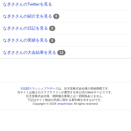
なぎささんのTwitterを見る
なぎささんの紹介文を見る
0
なぎささんの日記を見る
0
なぎささんの実績を見る
0
なぎささんの大会結果を見る
12
大乱闘スマッシュブラザーズ
は、任天堂株式会社様の登録商標です。
当サイトは個人のスマブラファンが運営する非公式のWebサービスです。
任天堂株式会社様、他関連企業様とは一切関係ありません。
下記はサイト独自の内容に関する著作権を示すものです。
Copyright © 2026
smashmate
All rights reserved.