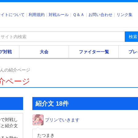
サイトについて
利用規約
対戦ルール
Ｑ＆Ａ
お問い合わせ
リンク集
検索
グ対戦
大会
ファイター一覧
プレ
sさんの紹介ページ
紹介ページ
紹介文 18件
ルで対戦し
プリンでいきます
票と紹介文
たつまき