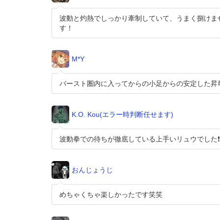
波動と灼熱でしっかり牽制していて、うまく捌けま
す！
M*Y
バースト圏内に入ってからの小足からの安定した昇
K.O. Kou(エラー時判断任せます)
波動拳での待ちが徹底している上手いリュウでした❗️
おんじょうじ
めちゃくちゃ楽しかったです笑笑