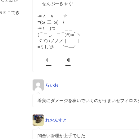
けると助か
せんぷーきゃく!
ＧＥＴでき
-≡ ∧＿∧ ☆
≡(ω･三･ω) /
-≡ / )つ ＿＿
(⌒二し 二⌒)#)ωﾟヽ
ヾヾ) /ノノノ｜ |
≡ミし′彡 `ー―-′
i|| i||
━━ ━━
らいお
着実にダメージを稼いでいくのがうまいセフィロス
れおんすと
間合い管理が上手でした