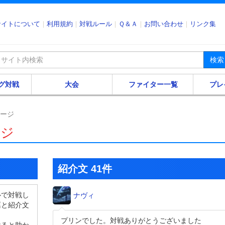
サイトについて
利用規約
対戦ルール
Ｑ＆Ａ
お問い合わせ
リンク集
検索
グ対戦
大会
ファイター一覧
プレ
ページ
ージ
紹介文 41件
ルで対戦し
ナヴィ
票と紹介文
プリンでした。対戦ありがとうございました