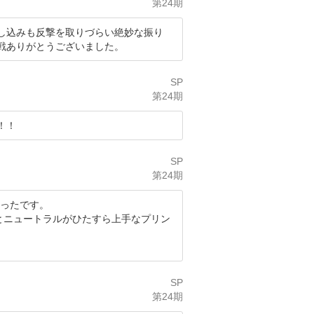
第24期
し込みも反撃を取りづらい絶妙な振り
戦ありがとうございました。
SP
第24期
！！
SP
第24期
かったです。
とニュートラルがひたすら上手なプリン
SP
第24期