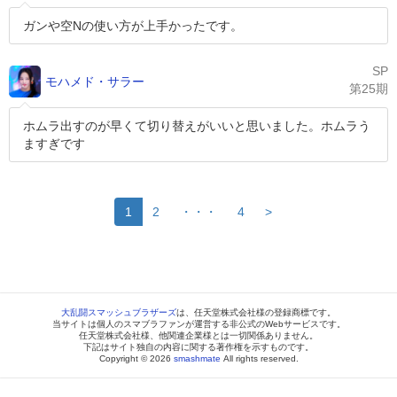
ガンや空Nの使い方が上手かったです。
SP
モハメド・サラー
第25期
ホムラ出すのが早くて切り替えがいいと思いました。ホムラう
ますぎです
1
2
・・・
4
>
大乱闘スマッシュブラザーズ
は、任天堂株式会社様の登録商標です。
当サイトは個人のスマブラファンが運営する非公式のWebサービスです。
任天堂株式会社様、他関連企業様とは一切関係ありません。
下記はサイト独自の内容に関する著作権を示すものです。
Copyright © 2026
smashmate
All rights reserved.