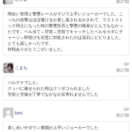
第27期
間合い管理と撃墜レースがマジで上手いジョーカーでした。こ
っちの攻撃はほぼ避けるか差し返されるかされて、ラストスト
ック同士になった時の撃墜拒否と撃墜の嗅覚がとんでもなかっ
たです。ベル当て→空前→空前でキャッチしたベルをカギにチ
ャージ→即投げを完璧に対処されたのは流石にビビりました。
とても楽しかったです。
対戦ありがとうございました。
SP
こまち
第27期
パルテナでした。
クッパに被せられた時はクソボコられました
空前と空後が丁寧でなかなか近寄れませんでした
SP
kimi
第27期
差し合いやダウン展開が上手いジョーカーでした