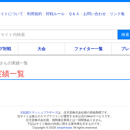
サイトについて
利用規約
対戦ルール
Ｑ＆Ａ
お問い合わせ
リンク集
検索
グ対戦
大会
ファイター一覧
プレ
さんの実績一覧
実績一覧
大乱闘スマッシュブラザーズ
は、任天堂株式会社様の登録商標です。
当サイトは個人のスマブラファンが運営する非公式のWebサービスです。
任天堂株式会社様、他関連企業様とは一切関係ありません。
下記はサイト独自の内容に関する著作権を示すものです。
Copyright © 2026
smashmate
All rights reserved.