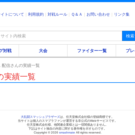
サイトについて
利用規約
対戦ルール
Ｑ＆Ａ
お問い合わせ
リンク集
検索
グ対戦
大会
ファイター一覧
プレ
 配信さんの実績一覧
の実績一覧
大乱闘スマッシュブラザーズ
は、任天堂株式会社様の登録商標です。
当サイトは個人のスマブラファンが運営する非公式のWebサービスです。
任天堂株式会社様、他関連企業様とは一切関係ありません。
下記はサイト独自の内容に関する著作権を示すものです。
Copyright © 2026
smashmate
All rights reserved.