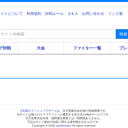
サイトについて
利用規約
対戦ルール
Ｑ＆Ａ
お問い合わせ
リンク集
検索
グ対戦
大会
ファイター一覧
プレ
大乱闘スマッシュブラザーズ
は、任天堂株式会社様の登録商標です。
当サイトは個人のスマブラファンが運営する非公式のWebサービスです。
任天堂株式会社様、他関連企業様とは一切関係ありません。
下記はサイト独自の内容に関する著作権を示すものです。
Copyright © 2026
smashmate
All rights reserved.