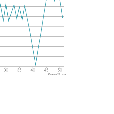
CanvasJS.com