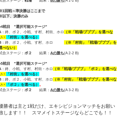
試合ステージ：
戦場
結果：
Bの勝ち
(A 1-2 B)
※1回戦～準決勝はここまで
※以下、決勝のみ
●
4戦目
"選択可能ステージ"
A
：
終
、
ポ２
、
小戦
、
す村
、
村街
、
ホロ
（※「戦場/プププ」を選べな
い・
「村街」を選べる
）
B
：
終
、
ポ２
、
小戦
、
す村
、
ホロ
（※「村街」「戦場/プププ」を
選べない）
試合ステージ：
ポ２
結果：
Aの勝ち
(A 2-2 B)
●
5戦目
"選択可能ステージ"
A
：
終
、
小戦
、
す村
、
村街・
ホロ
（※「
戦場/プププ
」「ポ２」を選べな
い・
「村街」を選べる
）
B
：
終
、
ポ２
、
小戦
、
す村
、
ホロ
（※「村街」「
戦場/プププ
」を選べな
い・
「ポ２」を選べる
）
。
試合ステージ：
ポ２
結果：
Aの勝ち
(A 3-2 B)
優勝者は主と1戦だけ、エキシビジョンマッチをお願い
致します！！ スマメイトステージならどこでも！！