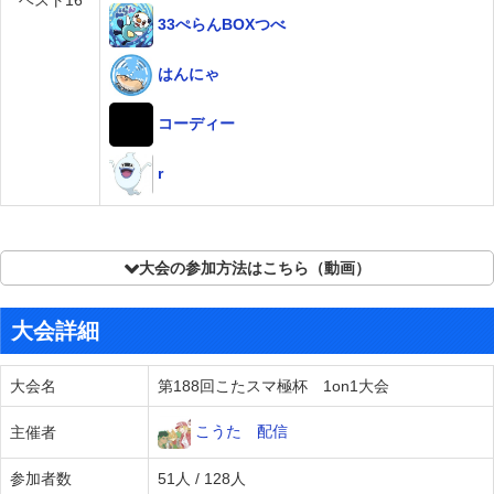
ベスト16
33ぺらんBOXつべ
はんにゃ
コーディー
r
大会の参加方法はこちら（動画）
大会詳細
大会名
第188回こたスマ極杯 1on1大会
こうた 配信
主催者
参加者数
51人 / 128人