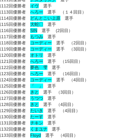
第112回優勝者
イヴ
選手
第113回優勝者
へろー
選手 （１４回目）
第114回優勝者
どんとこい上原
選手
第115回優勝者
大蛇〇
選手
第116回優勝者
SIN
選手 (2回目）
第117回優勝者
もつみ
選手
第118回優勝者
コーディー
選手 （2回目）
第119回優勝者
コーディー
選手 （3回目）
第120回優勝者
オトリ
選手
第121回優勝者
へろー
選手 （15回目）
第122回優勝者
夢色 雫
選手
第123回優勝者
へろー
選手 （16回目）
第124回優勝者
コーディー
選手 （4回目）
第125回優勝者
「 」
選手
第126回優勝者
きと
選手 （3回目）
第127回優勝者
うつつ
選手
第128回優勝者
きと
選手 （4回目）
第129回優勝者
たいき
選手 （4回目）
第130回優勝者
たーす
選手
第131回優勝者
チキン
選手
第132回優勝者
くまユナ
選手
第133回優勝者
Floyd
選手 （4回目）