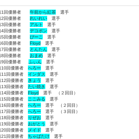
第1回優勝者
午前から紅茶
選手
第2回優勝者
れいれい
選手
第3回優勝者
アルト
選手
第4回優勝者
デコポン
選手
第5回優勝者
ぴーこ
選手
第6回優勝者
Floyd
選手
第7回優勝者
とんたん
選手
第8回優勝者
おまめ
選手
第9回優勝者
ふぃん
選手
第10回優勝者
へろー
選手
第11回優勝者
インダス
選手
第12回優勝者
きょう
選手
第13回優勝者
たい焼き
選手
第14回優勝者
Floyd
選手 （２回目）
第15回優勝者
ここみる
選手
第16回優勝者
へろー
選手 （２回目）
第17回優勝者
へろー
選手 （３回目）
第18回優勝者
りぜお
選手
第19回優勝者
おがとう
選手
第20回優勝者
メイド
選手
第21回優勝者
ちゃばたけ
選手