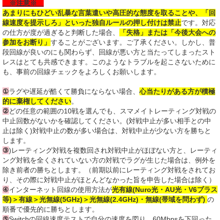
※注意※
あまりにもひどい乱暴な言葉遣いや高圧的な態度を取ることや、「回
線速度を提示しろ」といった独自ルールの押し付けは禁止
です。対応
の仕方が度が過ぎると判断した場合、
「失格」または「今後大会への
参加をお断り」
することがございます。ご了承ください。しかし、普
段回線が良いのにも関わらず、回線が悪い方と当たってしまったスト
レスはとても共感できます。このようなトラブルを起こさないために
も、事前の回線チェックをよろしくお願いします。
①
ラグや遅延が酷くて勝負にならない場合、
心当たりがある方が積極
的に棄権してください
。
②
どの任意の範囲の10戦を選んでも、スマメイトレーティング対戦の
中止回数がないかを確認してください。(対戦中止が多い相手との中
止は除く)対戦中止の数が多い場合は、対戦中止が少ない方を勝ちと
します。
③
)レーティング対戦を複数回され対戦中止がほぼない方と、レーティ
ング対戦を全くされていない方の対戦でラグが生じた場合は、例外を
除き前者の勝ちとします。（前期以前にレーティング対戦をされてお
り、その際に対戦中止がほとんどなかった旨を申告した場合は除く）
④
インターネット回線の使用方法が
光有線(Nuro光・AU光・V6プラス
等)＞有線＞光無線(5GHz)＞光無線(2.4GHz)・無線(帯域を問わず)
の
順番で優先的に勝ちとします。
⑤
Switchの回線速度テストで自分の速度を図り、60Mbpsを下回った