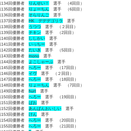
第134回優勝者
りんせい！
選手
（4回目）
第135回優勝者
りょーちん
選手
（6回目）
第136回優勝者
そらりんご
選手
第137回優勝者
HK デデデゴリラ
選手
第138回優勝者
うつつ
選手 （２回目）
第139回優勝者
チキン
選手 （2回目）
第140回優勝者
ししかい
選手
第141回優勝者
いっちー
選手
第142回優勝者
たいき
選手 （5回目）
第143回優勝者
mono
選手
第144回優勝者
よこしゃーぷ
選手
第145回優勝者
へろー
選手 （17回目）
第146回優勝者
イヴ
選手 （２回目）
第147回優勝者
へろー
選手 （18回目）
第148回優勝者
りょーちん
選手 （7回目）
第149回優勝者
hurt
選手
第150回優勝者
へろー
選手 （19回目）
第151回優勝者
ばお
選手
第152回優勝者
あんぱんおいしい
選手
第153回優勝者
けん
選手
第154回優勝者
へろー
選手 （20回目）
第155回優勝者
へろー
選手 （21回目）