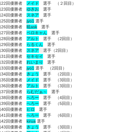
第22回優勝者
メイド
選手 （２回目）
第23回優勝者
ゆきお
選手
第24回優勝者
スネア
選手
第25回優勝者
jyo1
選手
第26回優勝者
暁ask
選手
第27回優勝者
ペロキャん
選手
第28回優勝者
アルト
選手 （2回目）
第29回優勝者
らるくん
選手
第30回優勝者
スネア
選手（2回目）
第31回優勝者
セキセイ
選手
第32回優勝者
れいまり
選手
第33回優勝者
jyo1
選手 （2回目）
第34回優勝者
きょう
選手 （2回目）
第35回優勝者
メイド
選手 （3回目）
第36回優勝者
アルト
選手 （3回目）
第37回優勝者
らむだぁ～
選手
第38回優勝者
へろー
選手 （4回目）
第39回優勝者
へろー
選手 （5回目）
第40回優勝者
ヒロ
選手
第41回優勝者
へろー
選手 （6回目）
第42回優勝者
kirua
選手
第43回優勝者
きょう
選手 （3回目）