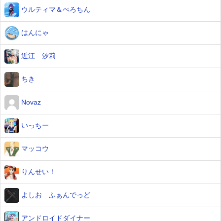
ウルティマ＆ぺろちん
はんにゃ
近江 汐莉
ちき
Novaz
いっちー
マッコウ
りんせい！
よしお ふぁんでっど
アンドロイドダイナー