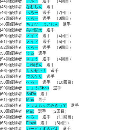
第44回優勝者
アルト
選手 （4回目）
第45回優勝者
なむちん
選手
第46回優勝者
へろー
選手 （7回目）
第47回優勝者
へろー
選手 （8回目）
第48回優勝者
ちょび はいじん
選手
第49回優勝者
呉の闘犬
選手
第50回優勝者
メイド
選手 （4回目）
第51回優勝者
メイド
選手 （5回目）
第52回優勝者
へろー
選手 （9回目）
第53回優勝者
てる
選手
第54回優勝者
きょう
選手 （4回目）
第55回優勝者
こゆぽん
選手
第56回優勝者
りんせい！
選手
第57回優勝者
ウスケザ
選手
第58回優勝者
へろー
選手 （10回目）
第59回優勝者
しょう/Shou
選手
第60回優勝者
SoRa
選手
第61回優勝者
Max
選手
第62回優勝者
ドラえもんのみぎうで
選手
第63回優勝者
Max
選手 （2回目）
第64回優勝者
へろー
選手 （11回目）
第65回優勝者
Floyd
選手 （3回目）
第66回優勝者
カービィすきだよ
選手