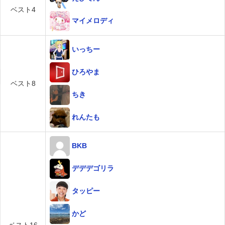
ベスト4
マイメロディ
いっちー
ひろやま
ベスト8
ちき
れんたも
BKB
デデデゴリラ
タッピー
かど