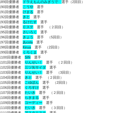
第89回優勝者
ドラえもんのみぎうで
選手（2回目）
第90回優勝者
こうや
選手
第91回優勝者
けまる
選手
第92回優勝者
きと
選手
第93回優勝者
るけたす
選手
第94回優勝者
Ｃステ
選手 （２回目）
第95回優勝者
さいろく
選手
第96回優勝者
きょう
選手 （5回目）
第97回優勝者
あcola
選手
第98回優勝者
Kirua
選手 （2回目）
第99回優勝者
くろくま
選手
第100回優勝者
SIN
選手
第101回優勝者
りんせい！
選手 （２回目）
第102回優勝者
三ツ矢サイダ
選手
第103回優勝者
りんせい！
選手 （3回目）
第104回優勝者
きと
選手 （２回目）
第105回優勝者
こゆぽん
選手 （2回目）
第106回優勝者
くろすけ
選手
第107回優勝者
たいき
選手 （２回目）
第108回優勝者
らきまる
選手
第109回優勝者
コーディー
選手
第110回優勝者
たいき
選手 （３回目）
第111回優勝者
アスタリスク
選手