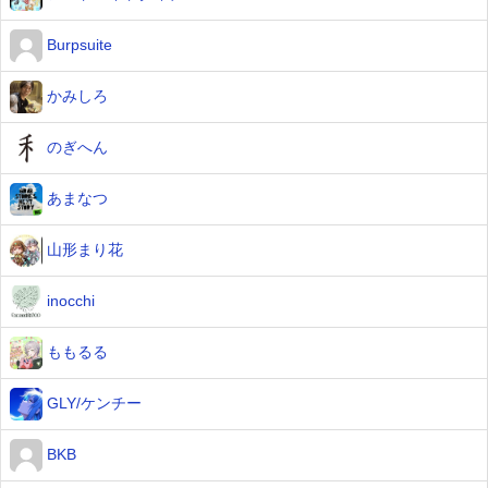
Burpsuite
かみしろ
のぎへん
あまなつ
山形まり花
inocchi
ももるる
GLY/ケンチー
BKB