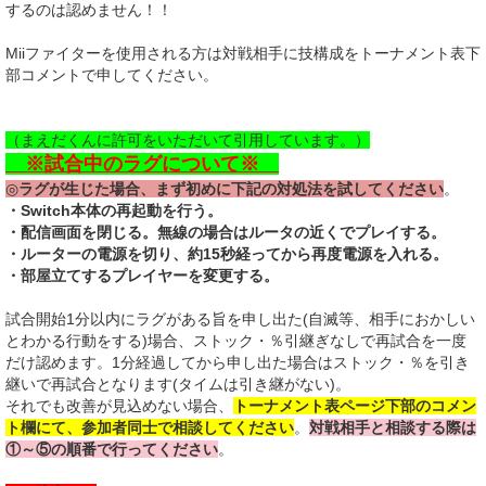
するのは認めません！！
Miiファイターを使用される方は対戦相手に技構成をトーナメント表下
部コメントで申してください。
（まえだくんに許可をいただいて引用しています。）
※試合中のラグについて※
◎
ラグが生じた場合、まず初めに下記の対処法を試してください
。
・Switch本体の再起動を行う。
・配信画面を閉じる。無線の場合はルータの近くでプレイする。
・ルーター
の電源を切り、約15秒経ってから再度電源を入れる。
・部屋立てするプレイヤーを変更する。
試合開始1分以内にラグがある旨を申し出た(自滅等、相手におかしい
とわかる行動をする)場合、ストック・％引継ぎなしで再試合を一度
だけ認めます。1分経過してから申し出た場合はストック・％を引き
継いで再試合となります(タイムは引き継がない)。
それでも改善が見込めない場合、
トーナメント表ページ下部のコメン
ト欄にて、参加者同士で相談してください
。
対戦相手と相談する際は
①～⑤の順番で行ってください
。