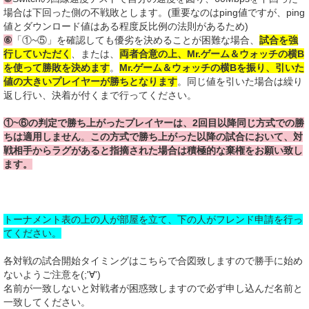
場合は下回った側の不戦敗とします。(重要なのはping値ですが、ping
値とダウンロード値はある程度反比例の法則があるため)
⑥
「①~⑤」を確認しても
優劣を決めることが困難な場合、
試合を強
行していただく
、または、
両者合意の上、Mr.ゲーム＆ウォッチの横B
を使って勝敗を決めます
。
Mr.ゲーム＆ウォッチの横Bを振り、引いた
値の大きいプレイヤーが勝ちとなります
。同じ値を引いた場合は繰り
返し行い、決着が付くまで行ってください。
①~⑥の判定で勝ち上がったプレイヤーは、2回目以降同じ方式での勝
ちは適用しません
。
この方式で勝ち上がった以降の試合において、対
戦相手からラグがあると指摘された場合は積極的な棄権をお願い致し
ます。
トーナメント表の上の人が部屋を立て、下の人がフレンド申請を行っ
てください。
各対戦の試合開始タイミングはこちらで合図致しますので勝手に始め
ないようご注意を(;'∀')
名前が一致しないと対戦者が困惑致しますので必ず申し込んだ名前と
一致してください。