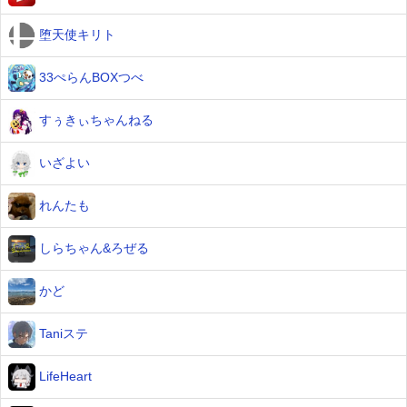
堕天使キリト
33ぺらんBOXつべ
すぅきぃちゃんねる
いざよい
れんたも
しらちゃん&ろぜる
かど
Taniステ
LifeHeart