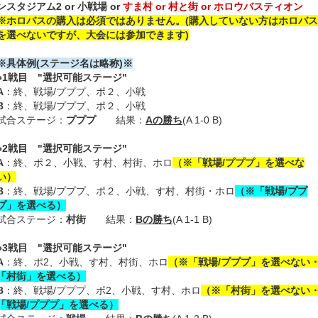
ンスタジアム2 or 小戦場 or
すま村 or 村と街 or ホロウバスティオン
※ホロバスの購入は必須ではありません。(購入していない方はホロバス
を選べないですが、大会には参加できます
)
※具体例(ステージ名は略称)※
●
1戦目
"選択可能ステージ"
A
：終、戦場/プププ、ポ２、小戦
B
：
終、戦場
/プププ
、ポ２、小戦
試合ステージ：
プププ
結果：
Aの勝ち
(A 1-0 B)
●
2戦目
"選択可能ステージ"
A
：
終、ポ２
、
小戦
、
す村
、
村街
、ホロ
（※「戦場/プププ」を選べな
い）
B
：
終、戦場/プププ
、
ポ２
、
小戦
、
す村
、
村街・ホロ
（※「戦場/ププ
プ」を選べる）
試合ステージ：
村街
結果：
Bの勝ち
(A 1-1 B)
●
3戦目
"選択可能ステージ"
A
：
終
、
ポ2
、
小戦
、
す村
、
村街
、
ホロ
（※「戦場/プププ」を選べない
「村街」を選べる
）
B
：
終
、
戦場/プププ
、
ポ2
、
小戦
、
す村
、
ホロ
（※「村街」を選べない
「戦場/プププ」を選べる）