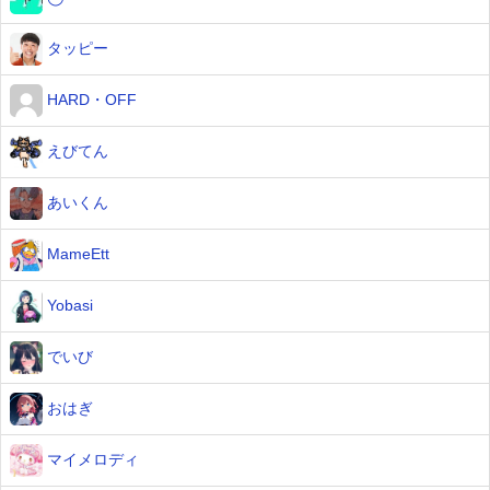
タッピー
HARD・OFF
えびてん
あいくん
MameEtt
Yobasi
でいび
おはぎ
マイメロディ