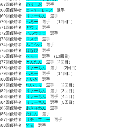
第67回優勝者
のりしお
選手
第68回優勝者
コ－Y＝モ－ノ
選手
第69回優勝者
りょーちん
選手
第70回優勝者
へろー
選手 （12回目）
第71回優勝者
ヤウラ
選手
第72回優勝者
ハルウララ
選手
第73回優勝者
Ｃステ
選手
第74回優勝者
みこシバ
選手
第75回優勝者
はなび
選手
第76回優勝者
へろー
選手 (13回目)
第77回優勝者
とんたん
選手（2回目）
第78回優勝者
りょーちん
選手 (2回目)
第79回優勝者
へろー
選手 （14回目）
第80回優勝者
たいき
選手
第81回優勝者
れいまり
選手 （2回目）
第82回優勝者
りょーちん
選手（3回目）
第83回優勝者
りょーちん
選手（4回目）
第84回優勝者
りょーちん
選手（5回目）
第85回優勝者
あきゅわん
選手
第86回優勝者
たにん
選手
第87回優勝者
リチョファー
選手
第88回優勝者
てる
選手