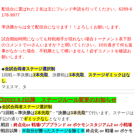
配信台に選ばれた２名は主にフレンド申請を行ってください。6289-6
178-9977
準決勝からは全て配信台になります！！よろしくお願いします。
試合開始時間になっても対戦相手が現れない場合トーナメント表下部
のコメントで○○さんいますか？と聞いてください。10分過ぎて何も返
事がなかった場合、不戦勝として構いません！
必ずコメントを確認お
願いします。
◆
全試合両者ステージ選択制
1回戦～準決勝は
2本先取
、
決勝戦は
3本先取
。
ステージギミックはな
し
。
マエスマ、タ
◎2022.9.
2以降 ステージルール変更のお知らせ
◆
全試合両者ステージ選択制
●
”1回戦～準決勝は
2本先取
”
・
”決勝は
3本先取
”
で行います。ステージは
下記の通りで
ギミックなし
となります。
1戦目：
終点化or
戦場/プププランド or ポケモンスタジアム2 or 小戦場
2戦目以降：
※自分が勝ったステージを除く※
終点化 or 戦場 or
ポケモ