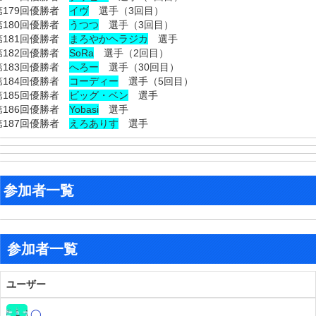
第179回優勝者
イヴ
選手（3回目）
第180回優勝者
うつつ
選手（3回目）
第181回優勝者
まろやかヘラジカ
選手
第182回優勝者
SoRa
選手（2回目）
第183回優勝者
へろー
選手（30回目）
第184回優勝者
コーディー
選手（5回目）
第185回優勝者
ビッグ・ベン
選手
第186回優勝者
Yobasi
選手
第187回優勝者
えろありす
選手
参加者一覧
参加者一覧
ユーザー
◯