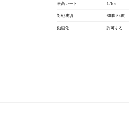
最高レート
1755
対戦成績
66勝 54敗
動画化
許可する