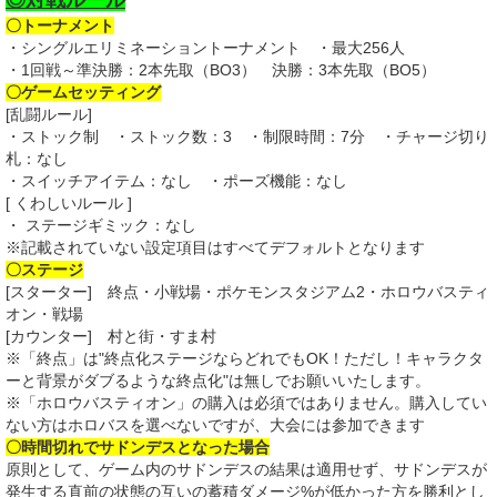
◎対戦ルール
〇トーナメント
・シングルエリミネーショントーナメント ・最大256人
・1回戦～準決勝：2本先取（BO3） 決勝：3本先取（BO5）
〇ゲームセッティング
[乱闘ルール]
・ストック制 ・ストック数：3 ・制限時間：7分 ・チャージ切り
札：なし
・スイッチアイテム：なし ・ポーズ機能：なし
[ くわしいルール ]
・ ステージギミック：なし
※記載されていない設定項目はすべてデフォルトとなります
〇ステージ
[スターター] 終点・小戦場・ポケモンスタジアム2・ホロウバスティ
オン・戦場
[カウンター] 村と街・すま村
※「終点」は"終点化ステージならどれでもOK！ただし！キャラクタ
ーと背景がダブるような終点化"は無しでお願いいたします。
※「ホロウバスティオン」の購入は必須ではありません。購入してい
ない方はホロバスを選べないですが、大会には参加できます
〇時間切れでサドンデスとなった場合
原則として、ゲーム内のサドンデスの結果は適用せず、サドンデスが
発生する直前の状態の互いの蓄積ダメージ%が低かった方を勝利とし