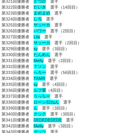
第321回優勝者
とつか
選手
第322回優勝者
たいき
選手（14回目）
第323回優勝者
まめまめ
選手
第324回優勝者
しろ
選手
第325回優勝者
サッーカ
選手
第326回優勝者
パワー
選手（2回目）
第327回優勝者
Lila
選手
第328回優勝者
サッーカ
選手（2回目）
第329回優勝者
sy
選手（3回目）
第330回優勝者
たんめん
選手
第331回優勝者
Mefiy
選手（2回目）
第332回優勝者
Ｔソン
選手
第333回優勝者
へろー
選手（56回目）
第334回優勝者
TKMR
選手
第335回優勝者
sy
選手（4回目）
第336回優勝者
ルフ軍
（4回目）
第337回優勝者
うっちー
選手
第338回優勝者
ローン32ねん
選手
第339回優勝者
ん
選手（3回目）
第340回優勝者
クック
選手（3回目）
第341回優勝者
DEDEDEDEDE
選手
第342回優勝者
Mefiy
選手（3回目）
第343回優勝者
ガッツ
選手