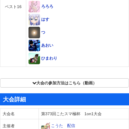
ろろろ
ベスト16
はす
つ
あおい
ひまわり
大会の参加方法はこちら（動画）
大会詳細
大会名
第373回こたスマ極杯 1on1大会
こうた 配信
主催者