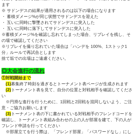
ます
※ サドンデスの結果が適用されるのは以下の場合になります
・ 蓄積ダメージ%が同じ状態でサドンデスを迎えた
・ 互いに同時に撃墜されてサドンデスに突入した
・ 互いに同時に落下してサドンデスに突入した
※蓄積ダメージ%を確認し忘れてしまった場合、リプレイを残し、そ
の場で確認してください
※リプレイを撮り忘れていた場合は「ハンデを 100%、1ストック1
分」ルールで再試合とします
捨て垢での出場はご遠慮ください。
◎大会進行の流れ
①対戦開始まで
(1)
募集終了時刻を過ぎるとトーナメント表ページが生成されます
(2)
トーナメント表を見て、自分の位置と対戦相手を確認してくださ
い
※円滑な進行を行うために、1回戦と2回戦を混同しないよう、ご注
意・ご協力お願いします
(3)
トーナメント表の下に書かれている対戦相手のフレンドコードを
確認し、トーナメント表組み合わせの上の人が部屋を建て、下の人が
フレンド申請を行ってください
※部屋立てを行う際は、「フレンド部屋」「パスワードなし」にし