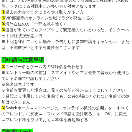
または、どの任意の範囲の10連戦を選んでも3回以上対戦中止がある
等、ラグによる対戦中止が多い方が対象となります
②
過去の大会でラグによるやり取りが多い方
③
VIP部屋等のオンライン対戦でラグが発生する方
④
海外在住の方（一部地域を除く）
⑤
速度が出ていてもプツプツして安定感のないといった、インターネ
ット回線状況が悪い方
※上記を守れていない場合、予告なしに参加申請をキャンセル、また
は、不戦敗扱いとする可能性がございます
◎申請時注意事項
①
ユーザー名とゲーム内の登録名を合わせる
※エントリー時の名前は、スマメイトやオフ大会等で普段から使用し
ている名前で申請してください
※偽名は禁止です
※名前を変更した場合は、元々の名前が分かるようにしてください
※普段より使用している名前でも、公共の場にそぐわない名前での参
加はできません
②
Switchホーム→マイページの「オンライン状態の公開」を「すべて
のフレンド」に変更→「フレンド申請を受け取る」を「OK」に変更
→フレンド枠を空けておく→本体を再起動する