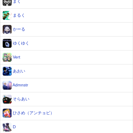
まく
まるく
かーる
ゆくゆく
Vert
あおい
Admnstr
そらあい
ひさめ（アンチョビ）
D