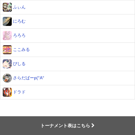
ふぃん
にろむ
ろろろ
ここみる
ぴしる
さらだばーp(°A°
ドラド
トーナメント表はこちら