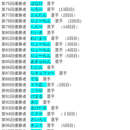
第75回優勝者
はなび
選手
第76回優勝者
へろー
選手 (13回目)
第77回優勝者
とんたん
選手（2回目）
第78回優勝者
りょーちん
選手 (2回目)
第79回優勝者
へろー
選手 （14回目）
第80回優勝者
たいき
選手
第81回優勝者
れいまり
選手 （2回目）
第82回優勝者
りょーちん
選手（3回目）
第83回優勝者
りょーちん
選手（4回目）
第84回優勝者
りょーちん
選手（5回目）
第85回優勝者
あきゅわん
選手
第86回優勝者
たにん
選手
第87回優勝者
リチョファー
選手
第88回優勝者
てる
選手
第89回優勝者
ドラ右
選手（2回目）
第90回優勝者
こうや
選手
第91回優勝者
けまる
選手
第92回優勝者
きと
選手
第93回優勝者
るけたす
選手
第94回優勝者
Ｃステ
選手 （２回目）
第95回優勝者
さいろく
選手
第96回優勝者
きょう
選手 （5回目）