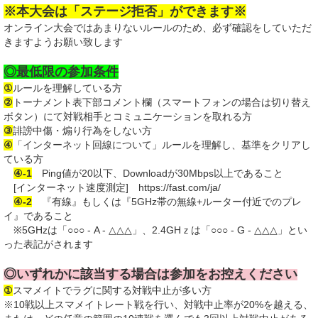
※本大会は「ステージ拒否」ができます※
オンライン大会ではあまりないルールのため、必ず確認をしていただ
きますようお願い致します
◎最低限の参加条件
①
ルールを理解している方
②
トーナメント表下部コメント欄（スマートフォンの場合は切り替え
ボタン）にて対戦相手とコミュニケーションを取れる方
③
誹謗中傷・煽り行為をしない方
④
「インターネット回線について」ルールを理解し、基準をクリアし
ている方
④-1
Ping値が20以下、Downloadが30Mbps以上であること
[インターネット速度測定] https://fast.com/ja/
④-2
『有線』もしくは『5GHz帯の無線+ルーター付近でのプレ
イ』であること
※5GHzは「○○○ - A - △△△」、2.4GHｚは「○○○ - G - △△△」とい
った表記がされます
◎いずれかに該当する場合は参加をお控えください
①
スマメイトでラグに関する対戦中止が多い方
※10戦以上スマメイトレート戦を行い、対戦中止率が20%を越える、