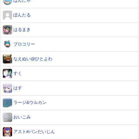
はんにゃ
ぽんたる
はるまき
ブロコリー
なえぬい@ひとよわ
すく
はす
ラージ&ウルカン
おいこみ
アスト#パンだいじん