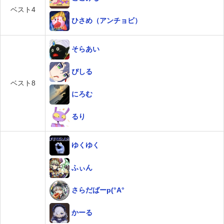
ベスト4
ひさめ（アンチョビ）
そらあい
ぴしる
ベスト8
にろむ
るり
ゆくゆく
ふぃん
さらだばーp(°A°
かーる