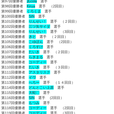
第97回優勝者
あcola
選手
第98回優勝者
Kirua
選手 （2回目）
第99回優勝者
くろくま
選手
第100回優勝者
SIN
選手
第101回優勝者
りんせい！
選手 （２回目）
第102回優勝者
三ツ矢サイダ
選手
第103回優勝者
りんせい！
選手 （3回目）
第104回優勝者
きと
選手 （２回目）
第105回優勝者
こゆぽん
選手 （2回目）
第106回優勝者
くろすけ
選手
第107回優勝者
たいき
選手 （２回目）
第108回優勝者
らきまる
選手
第109回優勝者
コーディー
選手
第110回優勝者
たいき
選手 （３回目）
第111回優勝者
アスタリスク
選手
第112回優勝者
イヴ
選手
第113回優勝者
へろー
選手 （１４回目）
第114回優勝者
どんとこい上原
選手
第115回優勝者
大蛇〇
選手
第116回優勝者
SIN
選手 (2回目）
第117回優勝者
もつみ
選手
第118回優勝者
コーディー
選手 （2回目）
第119回優勝者
コーディー
選手 （3回目）