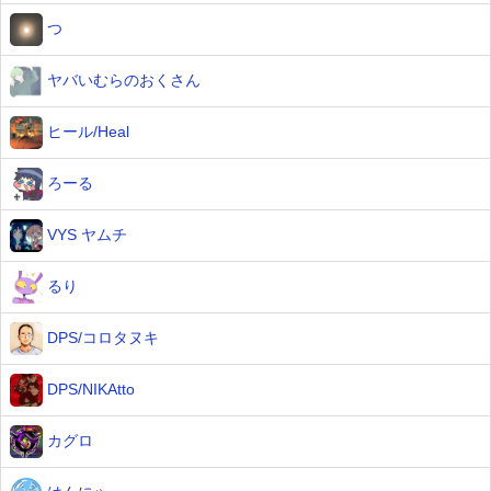
つ
ヤバいむらのおくさん
ヒール/Heal
ろーる
VYS ヤムチ
るり
DPS/コロタヌキ
DPS/NIKAtto
カグロ