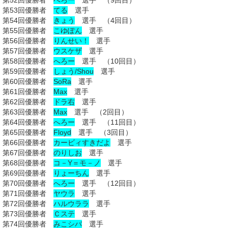
第52回優勝者
へろー
選手 （9回目）
第53回優勝者
てる
選手
第54回優勝者
きょう
選手 （4回目）
第55回優勝者
こゆぽん
選手
第56回優勝者
りんせい！
選手
第57回優勝者
ウスケザ
選手
第58回優勝者
へろー
選手 （10回目）
第59回優勝者
しょう/Shou
選手
第60回優勝者
SoRa
選手
第61回優勝者
Max
選手
第62回優勝者
ドラ右
選手
第63回優勝者
Max
選手 （2回目）
第64回優勝者
へろー
選手 （11回目）
第65回優勝者
Floyd
選手 （3回目）
第66回優勝者
カービィすきだよ
選手
第67回優勝者
のりしお
選手
第68回優勝者
コ－Y＝モ－ノ
選手
第69回優勝者
りょーちん
選手
第70回優勝者
へろー
選手 （12回目）
第71回優勝者
ヤウラ
選手
第72回優勝者
ハルウララ
選手
第73回優勝者
Ｃステ
選手
第74回優勝者
みこシバ
選手