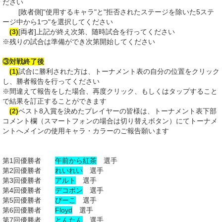
ださい
[敗者側]"使用するキャラ"と"拒否されたステージを除いた5ステ
ージ中から1つ"を選択してください
(3)
[両者]上記が終え次第、随時試合を行ってください
※残りの試合は準備ができ次第開始してください
③対戦終了後
(1)
試合に勝利された方は、トーナメント表の自分の位置をクリック
し、勝者報告を行ってください
※間違えて報告をした場合、再度クリック、もしくはタップすること
で結果を訂正することができます
(2)
ベスト8入賞を決めたプレイヤーの皆様は、トーナメント表下部
コメント欄（スマートフォンの場合は切り替えボタン）にてトーナメ
ントへメインの使用キャラ・カラーのご報告願います
第1回優勝者
午前から紅茶
選手
第2回優勝者
れいれい
選手
第3回優勝者
アルト
選手
第4回優勝者
デコポン
選手
第5回優勝者
ぴーこ
選手
第6回優勝者
Floyd
選手
第7回優勝者
とんたん
選手