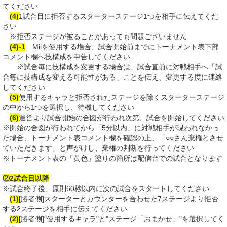
てください
(4)
1試合目に拒否するスターターステージ1つを相手に伝えてくだ
さい
※拒否ステージが被ることがあっても問題ございません
(4)
-1
Miiを使用する場合、試合開始前までにトーナメント表下部
コメント欄へ技構成を申告してください
※試合毎に技構成を変更する場合は、試合直前に対戦相手へ「試
合毎に技構成を変える可能性がある」ことを伝え、変更する度に連絡
してください
(5)
使用するキャラと拒否されたステージを除くスターターステージ
の中から1つを選択し、待機してください
(6)
運営より試合開始の合図が行われ次第、試合を開始してください
※開始の合図が行われてから「5分以内」に対戦相手が現われなかっ
た場合、トーナメント表コメント欄を確認の上、「○○さん棄権とさせ
ていただきます」と声がけし、棄権の判断を行ってください
※トーナメント表の「黄色」塗りの箇所は配信台での試合となります
②2試合目以降
※試合終了後、原則60秒以内に次の試合をスタートしてください
(1)
[勝者側]スターターとカウンターを合わせた7ステージより拒否
する2ステージを相手に伝えてください
(2)
[勝者側]"使用するキャラ"と"ステージ「おまかせ」"を選択してく