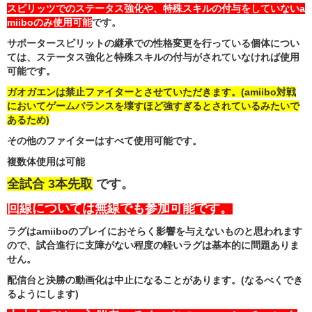
スピリッツでのステータス強化や、特殊スキルの付与をしていないa
miiboのみ使用可能
です。
サポータースピリットの継承での性格変更を行っている個体につい
ては、ステータス強化と特殊スキルの付与がされていなければ使用
可能です。
ガオガエンは禁止ファイターとさせていただきます。(amiibo対戦
においてゲームバランスを壊すほど強すぎるとされているみたいで
あるため)
その他のファイターはすべて使用可能です。
複数体使用は可能
全試合 3本先取
です
。
回線については無線でも参加可能です。
ラグはamiiboのプレイにおそらく影響を与えないものと思われます
ので、
試合進行に支障がない程度の軽いラグは基本的に問題ありま
せん。
配信台と決勝の動画化は中止になることがあります。(なるべくでき
るようにします)