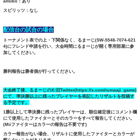
amiibo：あり
スピリッツ：なし
配信台の試合の場合
トーナメント表での上・下関係なく、るまーじ(SW-5548-7074-621
4)にフレンド申請を行い、大会時間にるまーじが開く専用部屋に参
加してください。
勝利報告は勝者側が行ってください。
大会終了後、るまーじのX:旧Twitter(https://x.com/rumaaji_game)
にて、準決勝以上に残ったプレイヤーを表記したリザルトを投稿す
る予定です。
1勝以上して準決勝に残ったプレイヤーは、順位確定後にコメント欄
にて使用したファイターとそのカラーをすべて報告してください。
(Miiファイターはカラーの報告は不要です)
カラー報告がない場合、リザルトに使用したファイターとカラーが