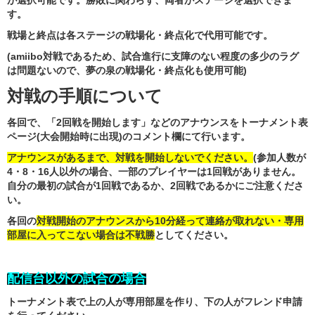
が選択可能です。勝敗に関わらず、両者がステージを選択できま
す。
戦場と終点は各ステージの戦場化・終点化で代用可能です。
(
amiibo対戦であるため、試合進行に支障のない程度の多少のラグ
は問題ないので、夢の泉の戦場化・終点化も使用可能)
対戦の手順について
各回で、「2回戦を開始します」などのアナウンスをトーナメント表
ページ(大会開始時に出現)のコメント欄にて行います。
アナウンスがあるまで、対戦を開始しないでください。
(参加人数が
4・8・16人以外の場合、一部のプレイヤーは1回戦がありません。
自分の最初の試合が1回戦であるか、2回戦であるかにご注意くださ
い。
各回の
対戦開始のアナウンスから10分経って連絡が取れない・専用
部屋に入ってこない場合は不戦勝
としてください。
配信台以外の試合の場合
トーナメント表で上の人が専用部屋を作り、下の人がフレンド申請