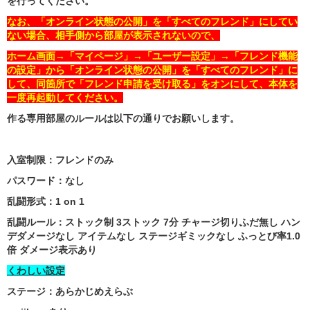
を行ってください。
なお、「オンライン状態の公開」を「すべてのフレンド」にしてい
ない場合、相手側から部屋が表示されないので、
ホーム画面→「マイページ」→「ユーザー設定」→「フレンド機能
の設定」から「オンライン状態の公開」を「すべてのフレンド」に
して、同箇所で「フレンド申請を受け取る」をオンにして、本体を
一度再起動してください。
作る専用部屋のルールは以下の通りでお願いします。
入室制限：フレンドのみ
パスワード：なし
乱闘形式：1 on 1
乱闘ルール：ストック制 3ストック 7分 チャージ切りふだ無し ハン
デダメージなし アイテムなし ステージギミックなし ふっとび率1.0
倍 ダメージ表示あり
くわしい設定
ステージ：あらかじめえらぶ