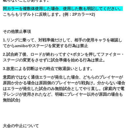
載らないことがあります。
同カラーを複数体使用した場合、使用した数も明記してください。
こちらもリザルトに反映します。(例：2Pカラー×2)
その他禁止事項
1.リングに乗って、対戦準備だけして、相手の使用キャラを確認し
てからamiiboやステージを変更する行為は禁止
2.試合終了後、ロードが終わってすぐ+ボタンを押してファイター・
ステージの変更をさせずに試合準備を始める行為は禁止。
3.故意による切断はその時点で敗退扱いとします。
意図的ではなく通信エラーが発生した場合、どちらのプレイヤーが
原因か分かる場合は原因側のプレイヤーが1戦負け。
分からない場合
はエラーが発生した試合のみ無効試合としてやり直し。
(家庭内で電
子レンジが使用されたなど、明確にプレイヤー以外が原因の場合も
無効試合
)
大会の中止について