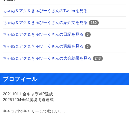
ちゃぬ＆アク＆きゅぴーくさんのTwitterを見る
ちゃぬ＆アク＆きゅぴーくさんの紹介文を見る
180
ちゃぬ＆アク＆きゅぴーくさんの日記を見る
0
ちゃぬ＆アク＆きゅぴーくさんの実績を見る
0
ちゃぬ＆アク＆きゅぴーくさんの大会結果を見る
243
プロフィール
20211011 全キャラVIP達成
20251204全然魔境街道達成
キャラパでキャリーして欲しい、、