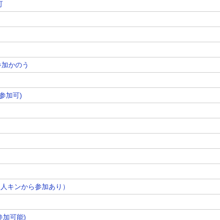
可
ら参加かのう
参加可)
（1人キンから参加あり）
参加可能)