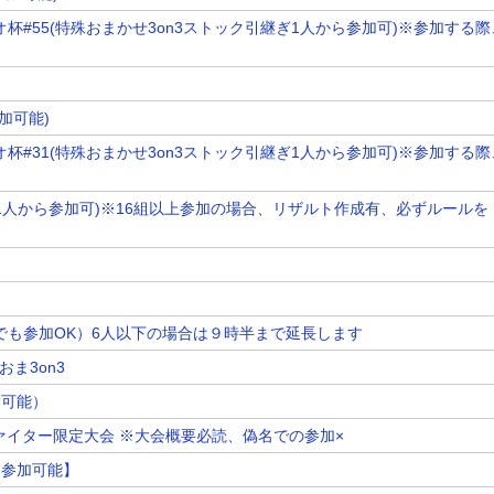
オ杯#55(特殊おまかせ3on3ストック引継ぎ1人から参加可)※参加する際
加可能)
オ杯#31(特殊おまかせ3on3ストック引継ぎ1人から参加可)※参加する際
6(1人から参加可)※16組以上参加の場合、リザルト作成有、必ずルールを
らでも参加OK）6人以下の場合は９時半まで延長します
ま3on3
ら可能）
戦ファイター限定大会 ※大会概要必読、偽名での参加×
ら参加可能】