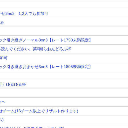
せ3no3 1,2人でも参加可
のみ
ック引き継ぎノーマル3on3【レート1750未満限定】
ル読んでください。第6回らおんどろふ杯
参加可
ック引き継ぎおまかせ3on3【レート1805未満限定】
加も可）ゆるゆる杯
マ〜
かせチーム(16チーム以上でリザルト作ります)
ム)