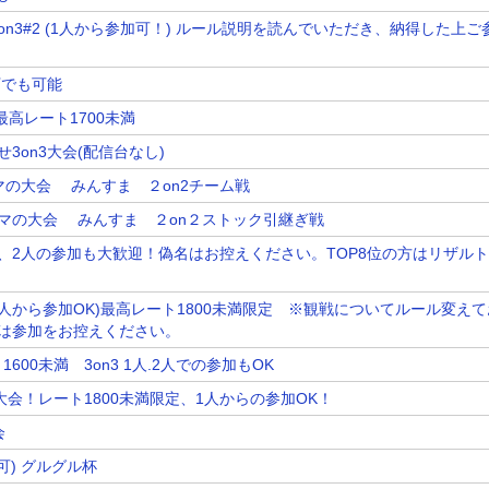
n3#2 (1人から参加可！) ルール説明を読んでいただき、納得した上ご
下でも可能
 最高レート1700未満
3on3大会(配信台なし)
ーマの大会 みんすま ２on2チーム戦
ーマの大会 みんすま ２on２ストック引継ぎ戦
！1人、2人の参加も大歓迎！偽名はお控えください。TOP8位の方はリザルト
3(1人から参加OK)最高レート1800未満限定 ※観戦についてルール変え
は参加をお控えください。
00未満 3on3 1人.2人での参加もOK
3大会！レート1800未満限定、1人からの参加OK！
会
加可) グルグル杯