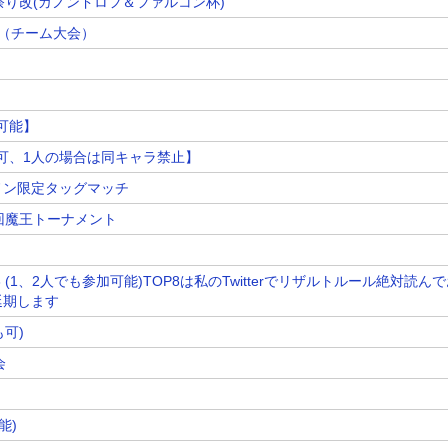
祭り改(ガノンドロフ＆ファルコン杯)
大会（チーム大会）
加可能】
でも可、1人の場合は同キャラ禁止】
ノン限定タッグマッチ
8回魔王トーナメント
 (1、2人でも参加可能)TOP8は私のTwitterでリザルトルール絶対読ん
延期します
も可)
会
能)