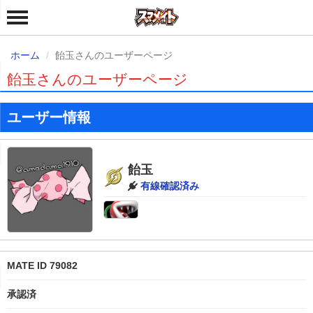
ホーム
飴玉さんのユーザーページ
飴玉さんのユーザーページ
ユーザー情報
飴玉
有線確認済み
MATE ID 79082
承認済