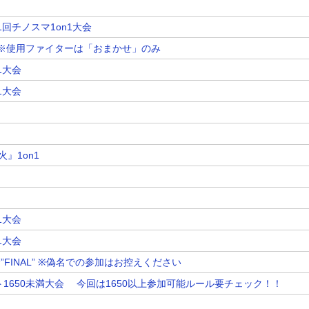
1回チノスマ1on1大会
杯 ※使用ファイターは「おまかせ」のみ
1大会
1大会
』1on1
1大会
1大会
会”FINAL” ※偽名での参加はお控えください
ト1650未満大会 今回は1650以上参加可能ルール要チェック！！