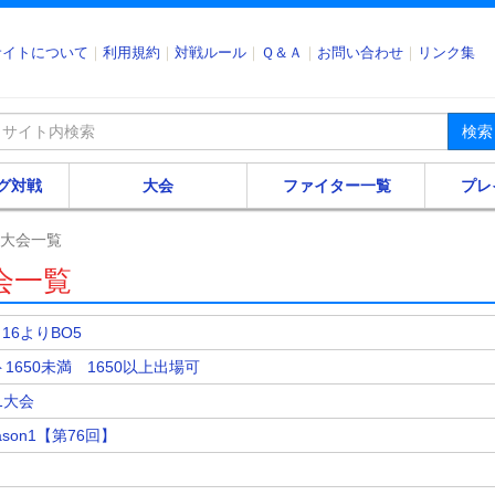
サイトについて
利用規約
対戦ルール
Ｑ＆Ａ
お問い合わせ
リンク集
検索
グ対戦
大会
ファイター一覧
プレ
参加大会一覧
大会一覧
ト16よりBO5
1650未満 1650以上出場可
1大会
ason1【第76回】