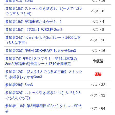
参加者41名 3on3
ベスト16
参加者18名 ストック引き継ぎ3on3(一人でも2人
ベスト8
でも三人でも可)
参加者19名 早稲田式おまかせ2on2
ベスト4
参加者15名 【第3回】WSG杯 2on2
ベスト8
参加者24名 おまかせ大会3on3レート1600以下
ベスト16
（3人以下可）
参加者23名 第6回 3DKABA杯 おまかせ3on3
ベスト16
参加者7名 年明けスマブラ！！第91回本気の
準優勝
2on2(早稲田式)最高レート1710未満限定
参加者12名 【2人や1人でも参加可能】ストック
優勝
引き継ぎおまかせ3on3
参加者29名 3on3
ベスト32
参加者32名 ストック引き継ぎ4on4(1人でも2人
ベスト32
でも3人でも可)
参加者118名 第3回早稲田式2on2 タミスマSP大
ベスト64
会