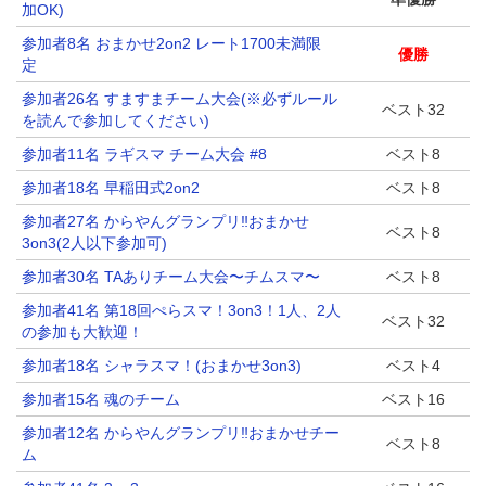
加OK)
参加者8名 おまかせ2on2 レート1700未満限
優勝
定
参加者26名 すますまチーム大会(※必ずルール
ベスト32
を読んで参加してください)
参加者11名 ラギスマ チーム大会 #8
ベスト8
参加者18名 早稲田式2on2
ベスト8
参加者27名 からやんグランプリ‼️おまかせ
ベスト8
3on3(2人以下参加可)
参加者30名 TAありチーム大会〜チムスマ〜
ベスト8
参加者41名 第18回ぺらスマ！3on3！1人、2人
ベスト32
の参加も大歓迎！
参加者18名 シャラスマ！(おまかせ3on3)
ベスト4
参加者15名 魂のチーム
ベスト16
参加者12名 からやんグランプリ‼️おまかせチー
ベスト8
ム