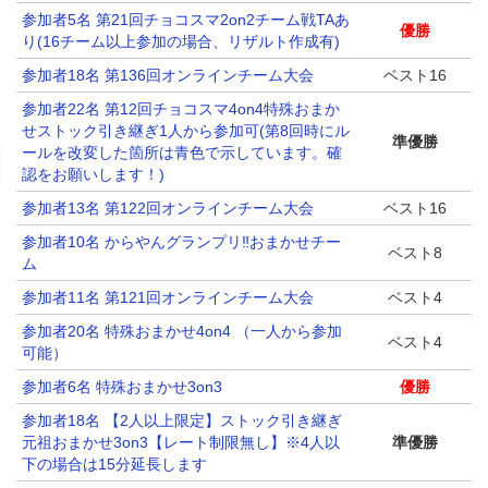
参加者5名 第21回チョコスマ2on2チーム戦TAあ
優勝
り(16チーム以上参加の場合、リザルト作成有)
参加者18名 第136回オンラインチーム大会
ベスト16
参加者22名 第12回チョコスマ4on4特殊おまか
せストック引き継ぎ1人から参加可(第8回時にル
準優勝
ールを改変した箇所は青色で示しています。確
認をお願いします！)
参加者13名 第122回オンラインチーム大会
ベスト16
参加者10名 からやんグランプリ‼️おまかせチー
ベスト8
ム
参加者11名 第121回オンラインチーム大会
ベスト4
参加者20名 特殊おまかせ4on4 （一人から参加
ベスト4
可能）
参加者6名 特殊おまかせ3on3
優勝
参加者18名 【2人以上限定】ストック引き継ぎ
元祖おまかせ3on3【レート制限無し】※4人以
準優勝
下の場合は15分延長します