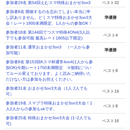
参加者29名 第54回えむスマ特殊おまかせ3on3
ベスト32
参加者8名 開催するのを忘れてしまい本当に申
し訳ありません。どくスマ特殊おまかせ3on3大
準優勝
会！レート1800未満限定、1人からの参加OK！
参加者18名 第144回てつスマ特殊4ON4(3人以
ベスト4
下でも参加可能 最高レート1805以下限定)
参加者11名 通常おまかせ3on3 （一人から参
準優勝
加可能）
参加者8名 第153回Kスマ杯通常4on4(1人から参
加OK)今期レート1750未満限定 ※観戦につい
ベスト8
てルール変えております。よく読みご納得いた
だけない方は参加をお控えください。
参加者31名 おまかせ3on3大会（1人 2人でも
ベスト16
可）
参加者19名 スマブラ特殊おまかせ3on3大会！1
ベスト8
人2人からの参加もokです。
参加者25名 特殊おまかせ3on3大会 (1~2人でも
ベスト16
可)