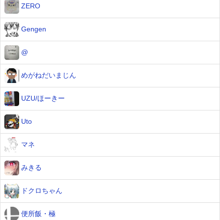
ZERO
Gengen
@
めがねだいまじん
UZU/ほーきー
Uto
マネ
みきる
ドクロちゃん
便所飯・極