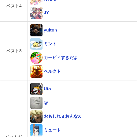
ベスト4
JY
yuiton
ミント
ベスト8
カービィすきだよ
ベルクト
Uto
@
おもしれぇおんなX
ミュート