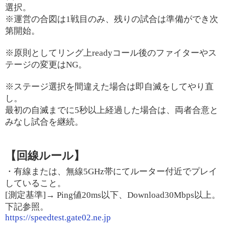
選択。
※運営の合図は1戦目のみ、残りの試合は準備ができ次
第開始。
※原則としてリング上readyコール後のファイターやス
テージの変更はNG。
※ステージ選択を間違えた場合は即自滅をしてやり直
し。
最初の自滅までに5秒以上経過した場合は、両者合意と
みなし試合を継続。
【回線ルール】
・有線または、無線5GHz帯にてルーター付近でプレイ
していること。
[測定基準]→ Ping値20ms以下、Download30Mbps以上。
下記参照。
https://speedtest.gate02.ne.jp