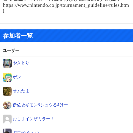
https://www.nintendo.co.jp/tournament_guideline/rules.htm
l
参加者一覧
ユーザー
やきとり
ポン
オムたま
伊佐坂ギモン&シュウる&けー
おしまインザミラー！
夕星/ゆうずつ