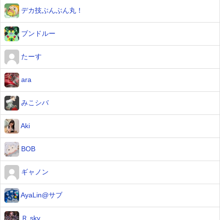
デカ技ぶんぶん丸！
ブンドルー
たーす
ara
みこシバ
Aki
BOB
ギャノン
AyaLin@サブ
Ｒ sky