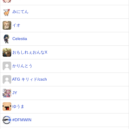
みにてん
イオ
Celestia
おもしれぇおんなX
かりんとう
ATG キリィド/csch
JY
ゆうま
#DFMWIN