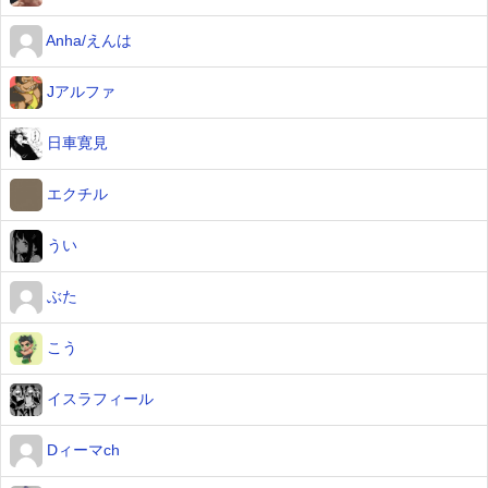
Anha/えんは
Jアルファ
日車寛見
エクチル
うい
ぶた
こう
イスラフィール
Dィーマch