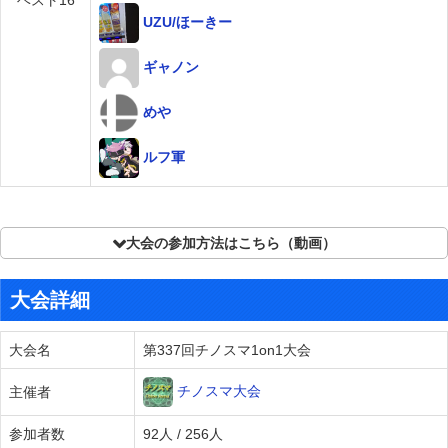
ベスト16
UZU/ほーきー
ギャノン
めや
ルフ軍
大会の参加方法はこちら（動画）
大会詳細
大会名
第337回チノスマ1on1大会
チノスマ大会
主催者
参加者数
92人 / 256人