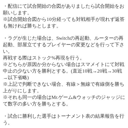
・配信にて試合開始の合図がありましたら試合開始をお
願いします。
※試合開始合図から10分経っても対戦相手が現れず返答
も無ければ勝ちとします。
・ラグが生じた場合は、Switchの再起動、ルーターの再
起動、部屋立てするプレイヤーの変更などを行って下さ
い。
再戦する際はストック%再現を行う。
※どちらが原因か分からない場合はスマメイトにて対戦
中止の少ない方を勝利とする。(直近10戦→20戦→30戦
→以下省略)
※上記で判断できない場合、有線＞無線で有線側を勝ち
上がりにします。
※それも同一の場合はMr.ゲーム&ウォッチのジャッジに
て数字の多い方を勝ちとする。
・試合に勝利した選手はトーナメント表の結果報告を行
う。