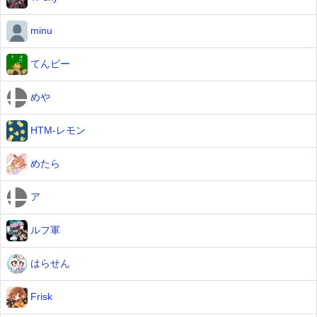
minu
てんピー
めや
HTM-レモン
めたら
ア
ルフ軍
はらせん
Frisk