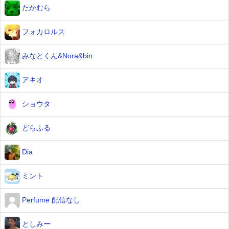
たかむら
フォカロルス
みなとくん&Nora&bin
アキオ
ショウタ
どらふる
Dia
ミント
Perfume 配信なし
としみー