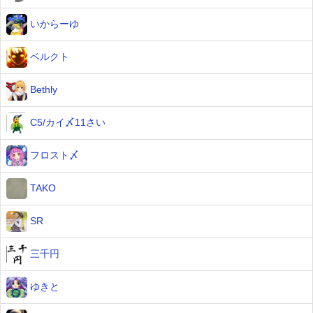
いからーゆ
ベルクト
Bethly
C5/カイ〆11さい
フロスト〆
TAKO
SR
三千円
ゆきと