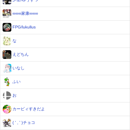
∞∞∞家康∞∞∞
FPG/lukullus
な
えどちん
いなし
ふい
お
カービィすきだよ
( ' , ' )チョコ