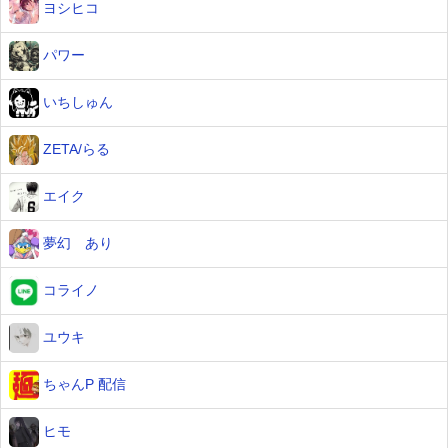
ヨシヒコ
パワー
いちしゅん
ZETA/らる
エイク
夢幻 あり
コライノ
ユウキ
ちゃんP 配信
ヒモ