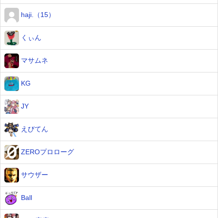
haji.（15）
くぃん
マサムネ
KG
JY
えびてん
ZEROプロローグ
サウザー
Ball