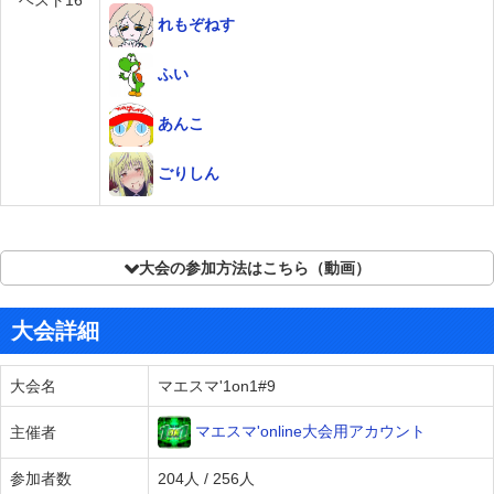
ベスト16
れもぞねす
ふい
あんこ
ごりしん
大会の参加方法はこちら（動画）
大会詳細
大会名
マエスマ'1on1#9
マエスマ'online大会用アカウント
主催者
参加者数
204人 / 256人