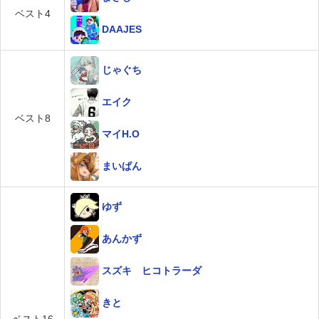
ベスト4
DAAJES
じゃぐち
エイク
ベスト8
マイH.O
まいぱん
ゆず
あんかず
スズキ ヒコトラーダ
きと