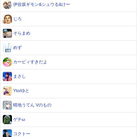
伊佐坂ギモン&シュウる&けー
じろ
そらまめ
めず
カービィすきだよ
まさし
Yto/ゆと
晴地うてん Vのもの
ゲチω
コクトー