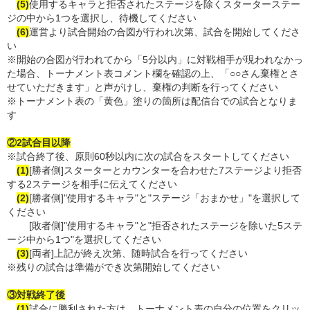
(5)
使用するキャラと拒否されたステージを除くスターターステー
ジの中から1つを選択し、待機してください
(6)
運営より試合開始の合図が行われ次第、試合を開始してくださ
い
※開始の合図が行われてから「5分以内」に対戦相手が現われなかっ
た場合、トーナメント表コメント欄を確認の上、「○○さん棄権とさ
せていただきます」と声がけし、棄権の判断を行ってください
※トーナメント表の「黄色」塗りの箇所は配信台での試合となりま
す
②2試合目以降
※試合終了後、原則60秒以内に次の試合をスタートしてください
(1)
[勝者側]スターターとカウンターを合わせた7ステージより拒否
する2ステージを相手に伝えてください
(2)
[勝者側]"使用するキャラ"と"ステージ「おまかせ」"を選択して
ください
[敗者側]"使用するキャラ"と"拒否されたステージを除いた5ステ
ージ中から1つ"を選択してください
(3)
[両者]上記が終え次第、随時試合を行ってください
※残りの試合は準備ができ次第開始してください
③対戦終了後
(1)
試合に勝利された方は、トーナメント表の自分の位置をクリッ