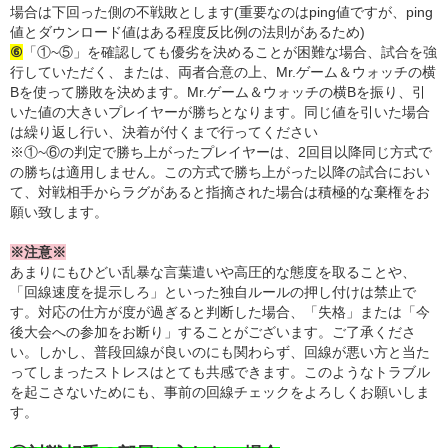
場合は下回った側の不戦敗とします(重要なのはping値ですが、ping
値とダウンロード値はある程度反比例の法則があるため)
⑥
「①~⑤」を確認しても優劣を決めることが困難な場合、試合を強
行していただく、または、両者合意の上、Mr.ゲーム＆ウォッチの横
Bを使って勝敗を決めます。Mr.ゲーム＆ウォッチの横Bを振り、引
いた値の大きいプレイヤーが勝ちとなります。同じ値を引いた場合
は繰り返し行い、決着が付くまで行ってください
※①~⑥の判定で勝ち上がったプレイヤーは、2回目以降同じ方式で
の勝ちは適用しません。この方式で勝ち上がった以降の試合におい
て、対戦相手からラグがあると指摘された場合は積極的な棄権をお
願い致します。
※注意※
あまりにもひどい乱暴な言葉遣いや高圧的な態度を取ることや、
「回線速度を提示しろ」といった独自ルールの押し付けは禁止で
す。対応の仕方が度が過ぎると判断した場合、「失格」または「今
後大会への参加をお断り」することがございます。ご了承くださ
い。しかし、普段回線が良いのにも関わらず、回線が悪い方と当た
ってしまったストレスはとても共感できます。このようなトラブル
を起こさないためにも、事前の回線チェックをよろしくお願いしま
す。