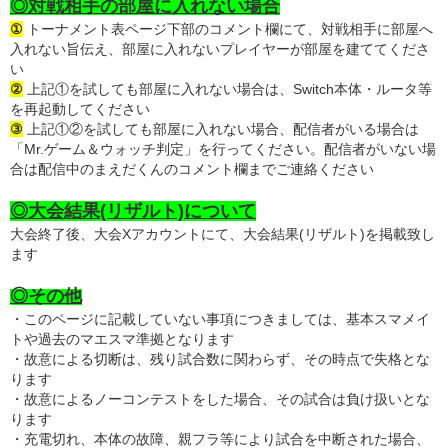
◎対戦相手の部屋に入れない場合
①
トーナメント表ページ下部のコメント欄にて、対戦相手に部屋へ
入れない旨伝え、部屋に入れないプレイヤーが部屋を建ててくださ
い
②
上記①を試しても部屋に入れない場合は、Switch本体・ルータ等
を再起動してください
③
上記①②を試しても部屋に入れない場合、配信者がいる場合は
「Mr.ゲーム＆ウォッチ判定」を行ってください。配信者がいない場
合は配信中のまえだくんのコメント欄までご連絡ください
◎大会結果(リザルト)について
大会終了後、大会Xアカウントにて、大会結果(リザルト)を掲載致し
ます
◎その他
・このページに記載していない事項につきましては、基本スマメイ
トや過去のマエスマ準拠となります
・故意による切断は、残り試合数に関わらず、その時点で失格とな
ります
・故意によるノーコンテストをした場合、その試合は負け扱いとな
ります
・充電切れ、本体の故障、親フラ等により試合を中断された場合、