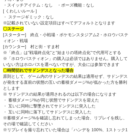
・スイッチアイテム：なし ・ポーズ機能：なし
[ くわしいルール ]
・ ステージギミック：なし
※記載されていない設定項目はすべてデフォルトとなります
〇ステージ
[スターター] 終点・小戦場・ポケモンスタジアム2・ホロウバステ
ィオン・戦場
[カウンター] 村と街・すま村
※「終点」は"戦場終点化"と"始まりの塔終点化"で代用可とする
※「ホロウバスティオン」の購入は必須ではありません。購入して
いない方はホロバスを選べないですが、大会には参加できます
〇時間切れでサドンデスとなった場合
原則として、ゲーム内のサドンデスの結果は適用せず、サドンデス
が発生する直前の状態の互いの蓄積ダメージ%が低かった方を勝利
とします
※ サドンデスの結果が適用されるのは以下の場合になります
・ 蓄積ダメージ%が同じ状態でサドンデスを迎えた
・ 互いに同時に撃墜されてサドンデスに突入した
・ 互いに同時に落下してサドンデスに突入した
※蓄積ダメージ%を確認し忘れてしまった場合、リプレイを残し、
その場で確認してください
※リプレイを撮り忘れていた場合は「ハンデを 100%、1ストック1