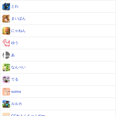
とわ
まいぱん
にゃねん
ゆう
あ
なんべい
てる
suima
ルルカ
CCれもんちゅんや〜