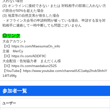
入れない場合
(2) オンラインに接続できない または 対戦相手の部屋に入れない方
の割合が50%を超えた場合
(3) 地震等の自然災害が発生した場合
・オフライン大会等の申請時間が被っている場合、申請する旨を
対
戦相手に連絡して一時中断しても問題ございません
◎リンク
大会アカウント
【X】https://x.com/MaesumaOn_info
主催 MerCy
【X】https://x.com/ADDF9C
大会配信・告知協力者 まえだくん様
【X】https://x.com/maedakun2525
【YouTube】https://www.youtube.com/channel/UC1wbp2hvbSfnhiY
14fTd9fg
参加者一覧
ユーザー