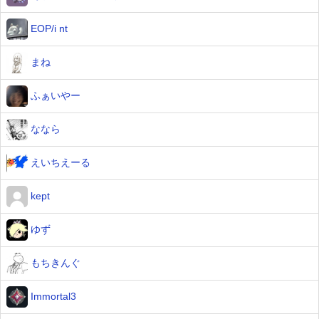
EOP/i nt
まね
ふぁいやー
ななら
えいちえーる
kept
ゆず
もちきんぐ
Immortal3