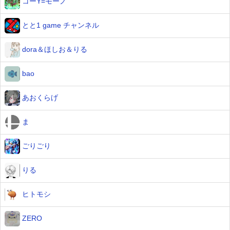
コーY=モーノ
とと1 game チャンネル
dora＆ほしお＆りる
bao
あおくらげ
ま
ごりごり
りる
ヒトモシ
ZERO