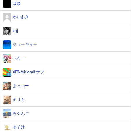
はゆ
かいあき
kgj
ジョージィー
へろー
XEN/shion＠サブ
まっつー
まりも
ちゃんぐ
ゆそけ