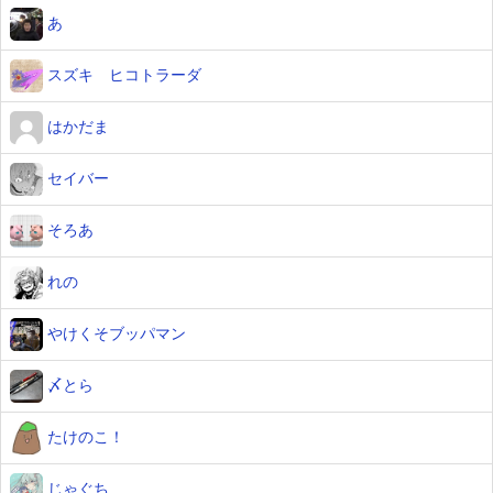
あ
スズキ ヒコトラーダ
はかだま
セイバー
そろあ
れの
やけくそブッパマン
〆とら
たけのこ！
じゃぐち