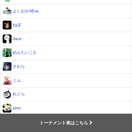
よしおか4Eva
ねぼ
Jace
めんたいこ3
さわら
ミム
れぐら
pino
えびてん
トーナメント表はこちら