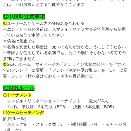
たは、不戦敗扱いとする可能性がございます
◎申請時注意事項
①
ユーザー名とゲーム内の登録名を合わせる
※エントリー時の名前は、スマメイトやオフ大会等で普段から使用
している名前で申請してください
※偽名は禁止です
※名前を変更した場合は、元々の名前が分かるようにしてください
※普段より使用している名前でも、公共の場にそぐわない名前での
参加はできません
②
Switchホーム→マイページの「オンライン状態の公開」を「すべ
てのフレンド」に変更→「フレンド申請を受け取る」を「OK」に変
更→フレンド枠を空けておく→本体を再起動する
◎対戦ルール
〇トーナメント
・シングルエリミネーショントーナメント ・最大256人
・1回戦～準決勝：2本先取（BO3） 決勝：3本先取（BO5）
〇ゲームセッティング
[乱闘ルール]
・ストック制 ・ストック数：3 ・制限時間：7分 ・チャージ切
り札：なし