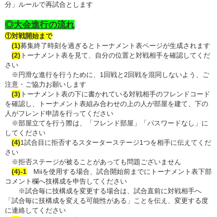
分」ルールで再試合とします
◎大会進行の流れ
①対戦開始まで
(1)
募集終了時刻を過ぎるとトーナメント表ページが生成されます
(2)
トーナメント表を見て、自分の位置と対戦相手を確認してくだ
さい
※円滑な進行を行うために、1回戦と2回戦を混同しないよう、ご
注意・ご協力お願いします
(3)
トーナメント表の下に書かれている対戦相手のフレンドコード
を確認し、トーナメント表組み合わせの上の人が部屋を建て、下の
人がフレンド申請を行ってください
※部屋立てを行う際は、「フレンド部屋」「パスワードなし」に
してください
(4)
1試合目に拒否するスターターステージ1つを相手に伝えてくだ
さい
※拒否ステージが被ることがあっても問題ございません
(4)
-1
Miiを使用する場合、試合開始前までにトーナメント表下部
コメント欄へ技構成を申告してください
※試合毎に技構成を変更する場合は、試合直前に対戦相手へ
「試合毎に技構成を変える可能性がある」ことを伝え、変更する度
に連絡してください