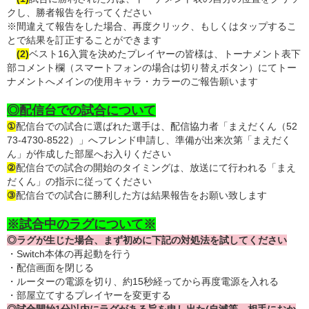
クし、勝者報告を行ってください
※間違えて報告をした場合、再度クリック、もしくはタップするこ
とで結果を訂正することができます
(2)
ベスト16入賞を決めたプレイヤーの皆様は、トーナメント表下
部コメント欄（スマートフォンの場合は切り替えボタン）にてトー
ナメントへメインの使用キャラ・カラーのご報告願います
◎配信台での試合について
①
配信台での試合に選ばれた選手は、配信協力者「まえだくん（52
73-4730-8522）」へフレンド申請し、準備が出来次第「まえだく
ん」が作成した部屋へお入りください
②
配信台での試合の開始のタイミングは、放送にて行われる「まえ
だくん」の指示に従ってください
③
配信台での試合に勝利した方は結果報告をお願い致します
※試合中のラグについて※
◎ラグが生じた場合、まず初めに下記の対処法を試してください
・Switch本体の再起動を行う
・配信画面を閉じる
・ルーターの電源を切り、約15秒経ってから再度電源を入れる
・部屋立てするプレイヤーを変更する