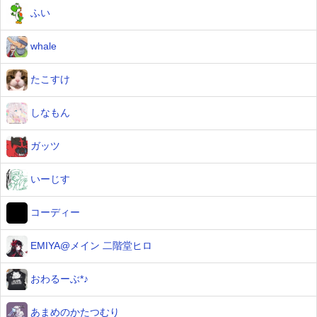
ふい
whale
たこすけ
しなもん
ガッツ
いーじす
コーディー
EMIYA@メイン 二階堂ヒロ
おわるーぶ*♪
あまめのかたつむり