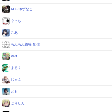
ATG/ゆずなこ
ぐっち
こあ
もふもふ首輪 配信
Vert
まるく
じゃふ
とも
ごりしん