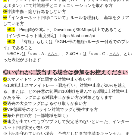
えボタン）にて対戦相手とコミュニケーションを取れる方
③
誹謗中傷・煽り行為をしない方
④
「インターネット回線について」ルールを理解し、基準をクリア
している方
④-1
Ping値が20以下、Downloadが30Mbps以上であること
[インターネット速度測定] https://fast.com/ja/
④-2
『有線』もしくは『5GHz帯の無線+ルーター付近でのプレ
イ』であること
※5GHzは「○○○ - A - △△△」、2.4GHｚは「○○○ - G - △△△」とい
った表記がされます
◎いずれかに該当する場合は参加をお控えください
①
スマメイトでラグに関する対戦中止が多い方
※10戦以上スマメイトレート戦を行い、対戦中止率が20%を越え
る、または、どの任意の範囲の10連戦を選んでも3回以上対戦中止
がある等、ラグによる対戦中止が多い方が対象となります
②
過去の大会でラグによるやり取りが多い方
③
VIP部屋等のオンライン対戦でラグが発生する方
④
海外在住の方（一部地域を除く）
⑤
速度が出ていてもプツプツして安定感のないといった、インター
ネット回線状況が悪い方
※上記を守れていない場合、予告なしに参加申請をキャンセル、ま