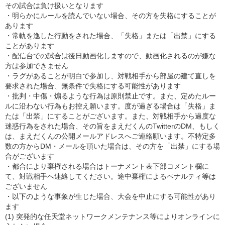
その試合は負け扱いとなります
・明らかにルールを読んでいない場合、その方を失格にすることが
あります
・常軌を逸した行動をされた場合、「失格」または「出禁」にする
ことがあります
・配信台での試合は後日動画化しますので、動画化されるのが嫌な
方は参加できません
・ラグがあることが明白で参加し、対戦相手から部屋の建て直しを
要求された場合、無条件で失格にする可能性があります
・批判・中傷・煽るような行為は原則禁止です。また、定めたルー
ルに沿わない行為もお控え願います。度が過ぎる場合は「失格」ま
たは「出禁」にすることがございます。また、対戦相手から過度な
迷惑行為をされた場合、その旨をまえだくんのTwitterのDM、もしく
は、まえだくんの公開メールアドレスへご連絡願います。不特定多
数の方からDM・メールを頂いた場合は、その方を「出禁」にする場
合がございます
・都合により棄権される場合はトーナメント表下部コメント欄に
て、対戦相手へ連絡してください。途中棄権によるペナルティ等は
ございません
・以下のような事象が生じた場合、大会を中止にする可能性があり
ます
(1) 突発的な任天堂ネットワークメンテナンス等によりオンラインに