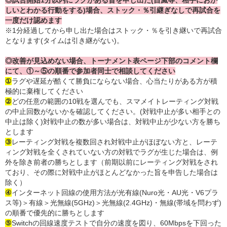
◎試合開始1分以内にラグがある旨を申し出た(自滅等、相手におか
しいとわかる行動をする)場合、ストック・％引継ぎなしで再試合を
一度だけ認めます
※1分経過してから申し出た場合はストック・％を引き継いで再試合
となります(タイムは引き継がない)。
◎改善が見込めない場合、トーナメント表ページ下部のコメント欄
にて、
①～⑤の順番で
参
加者同士で相談してください
①
ラグや遅延が酷くて勝負にならない場合、心当たりがある方が積
極的に棄権してください
②
どの任意の範囲の10戦を選んでも、スマメイトレーティング対戦
の中止回数がないかを確認してください。(対戦中止が多い相手との
中止は除く)対戦中止の数が多い場合は、対戦中止が少ない方を勝ち
とします
③
レーティング対戦を複数回され対戦中止がほぼない方と、レーテ
ィング対戦を全くされていない方の対戦でラグが生じた場合は、例
外を除き前者の勝ちとします（前期以前にレーティング対戦をされ
ており、その際に対戦中止がほとんどなかった旨を申告した場合は
除く）
④
インターネット回線の使用方法が光有線(Nuro光・AU光・V6プラ
ス等)＞有線＞光無線(5GHz)＞光無線(2.4GHz)・無線(帯域を問わず)
の順番で優先的に勝ちとします
⑤
Switchの回線速度テストで自分の速度を図り、60Mbpsを下回った